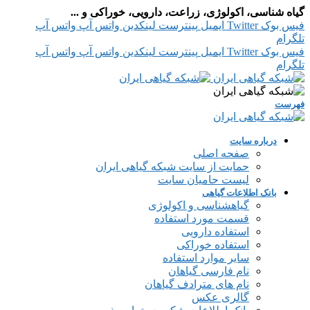
گیاه شناسی، اکولوژی، زراعت، دارویی، خوراکی و ...
فیس بوک
Twitter
ایمیل
پینترست
لینکدین
واتس آپ
واتس آپ
تلگرام
فیس بوک
Twitter
ایمیل
پینترست
لینکدین
واتس آپ
واتس آپ
تلگرام
فهرست
درباره سایت
صفحه اصلی
حمایت از سایت شبکه گیاهی ایران
لیست حامیان سایت
بانک اطلاعات گیاهی
گیاهشناسی و اکولوژی
قسمت مورد استفاده
استفاده دارویی
استفاده خوراکی
سایر موارد استفاده
نام فارسی گیاهان
نام های مترادف گیاهان
گالری عکس