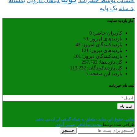
افشانی توسط حشرات.
گیاهان دارویی
یکساله
یک پایه
یک ساله
آمار بازدید سایت
کاربران حاضر:
0
بازدیدهای امروز:
59
بازدیدکنندگان امروز:
43
بازدیدهای دیروز:
121
بازدیدکنندگان دیروز:
101
کل بازدیدها:
257,702
کل بازدیدکنند‌گان:
113,232
بازدید این صفحه:
5
ثبت نام خبرنامه
تمامی حقوق این سایت متعلق به شبکه گیاهی ایران می باشد.
طراحی شده توسط
محمدرضا لبافی حسین آبادی
جستجو