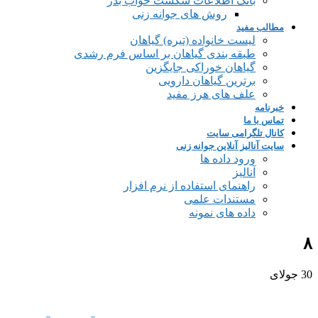
بانک اطلاعات شکست خواب بذر
روش های جوانه زنی
مطالب مفید
لیست خانواده (تیره) گیاهان
طبقه بندی گیاهان بر اساس فرم رشدی
گیاهان خوراکی جایگزین
برترین گیاهان دارویی
علف های هرز مفید
خبرنامه
تماس با ما
کانال تلگرامی سایت
سایت آنالیز آنلاین جوانه زنی
ورود داده ها
آنالیز
راهنمای استفاده از نرم افزار
مستندات علمی
داده های نمونه
۸
30
جولای