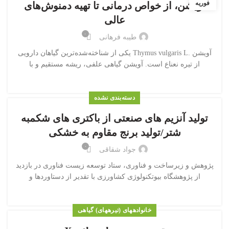
فوریه
آویشن، از خواص درمانی تا تهیه دمنوش‌های
عالی
۰
طیبه فرهانی
آویشن .Thymus vulgaris L یکی از شناخته‌شده‌ترین گیاهان دارویی
از تیره نعناع است. آویشن گیاهی علفی، ریشه مستقیم و با
دسته‌بندی نشده
تولید آنزیم های صنعتی از باکتری های شکمبه
شتر/تولید برنج مقاوم به خشکی
۰
جواد شقاقی
پژوهش و زیرساخت و فناوری، ستاد توسعه زیست فناوری در بازدید
از پژوهشگاه بیوتکنولوژی کشاورزی با تقدیر از دستاوردها و
خانواده‎های (تیره‎های) گیاهی