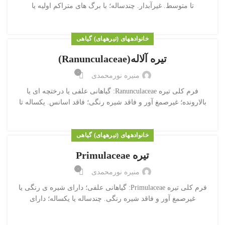
تا متوسط. غیرآبدار. چندساله؛ با برگ های متراکم اولیه یا
خانواده‎های (تیره‎های) گیاهی
تیره آلاله(Ranunculaceae)
۰
منیره نورمحمدی
فرم کلی تیره Ranunculaceae: گیاهانی علفی یا درختچه ای یا
بالارونده؛ غیرصمغ آور و فاقد شیره رنگی؛ فاقد اسانس. یکساله تا
خانواده‎های (تیره‎های) گیاهی
تیره Primulaceae
۰
منیره نورمحمدی
فرم کلی تیره Primulaceae: گیاهانی علفی؛ دارای شیره ی رنگی یا
غیرصمغ آور و فاقد شیره رنگی. چندساله یا یکساله؛ دارای