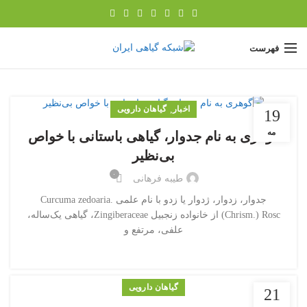
فهرست
اخبار
,
گیاهان دارویی
19
مه
گوهری به نام جدوار، گیاهی باستانی با خواص
بی‌نظیر
۰
طیبه فرهانی
جدوار، زدوار، ژدوار یا زدو با نام علمی .Curcuma zedoaria
(Chrism.) Rosc از خانواده زنجبیل‏ Zingiberaceae، گیاهی یک‌ساله،
علفی، مرتفع و
گیاهان دارویی
21