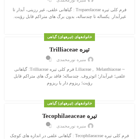
منیره نورمحمدی
فرم کلی تیره Tropaeolaceae : گیاهانی علفی، غیر رزینی، آبدار تا
غیرآبدار. یکساله تا چندساله، بدون برگ های متراکم قابل رؤیت.
خانواده‎های (تیره‎های) گیاهی
تیره Trilliaceae
۰
منیره نورمحمدی
~ Liliaceae , Melanthiaceae فرم کلی تیره Trilliaceae: گیاهانی
علفی؛ غیرآبدار؛ اتوتروف. چندساله؛ فاقد برگ های متراکم قابل
رؤیت؛ ریزوم دار یا ریزوم
خانواده‎های (تیره‎های) گیاهی
تیره Tecophilaeaceae
۰
منیره نورمحمدی
فرم کلی تیره Tecophilaeaceae : گیاهانی علفی در اندازه های کوچک