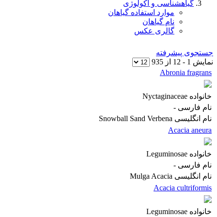
گیاهشناسی و اکولوژی
موارد استفاده گیاهان
نام گیاهان
گالری عکس
جستجوی پیشرفته
نمایش
1
-
12
از
935
Abronia fragrans
خانواده
Nyctaginaceae
نام فارسی
-
نام انگلیسی
Snowball Sand Verbena
Acacia aneura
خانواده
Leguminosae
نام فارسی
-
نام انگلیسی
Mulga Acacia
Acacia cultriformis
خانواده
Leguminosae