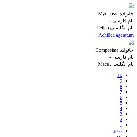
خانواده
Myrtaceae
نام فارسی
-
نام انگلیسی
Feijoa
Achillea ageratum
خانواده
Compositae
نام فارسی
-
نام انگلیسی
Mace
10
9
8
7
6
5
4
3
2
1
بعدی
بعد