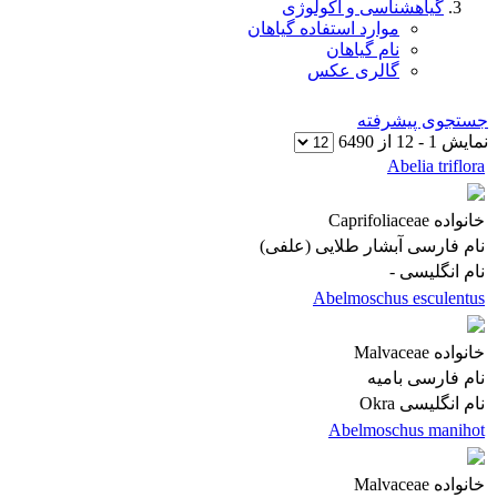
گیاهشناسی و اکولوژی
موارد استفاده گیاهان
نام گیاهان
گالری عکس
جستجوی پیشرفته
نمایش
1
-
12
از
6490
Abelia triflora
خانواده
Caprifoliaceae
نام فارسی
آبشار طلایی (علفی)
نام انگلیسی
-
Abelmoschus esculentus
خانواده
Malvaceae
نام فارسی
بامیه
نام انگلیسی
Okra
Abelmoschus manihot
خانواده
Malvaceae