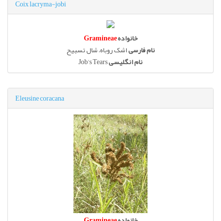
Coix lacryma-jobi
خانواده
Gramineae
نام فارسی
اشک روباه، شال تسبیح
نام انگلیسی
Job's Tears
Eleusine coracana
خانواده
Gramineae