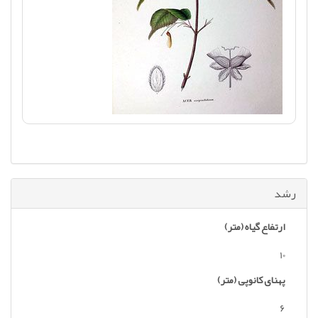
رشد
ارتفاع گیاه (متر)
10
پهنای کانوپی (متر)
6