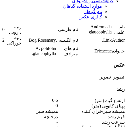
گیاهشناسی و اکولوژی
موارد استفاده گیاهان
نام گیاهان
گالری عکس
نام
Andromeda
رتبه
نام فارسی
-
0
glaucophylla
علمی
دارویی
رتبه
Author
Link.
نام انگلیسی
Bog Rosemary
2
خوراکی
نام های
A. polifolia
خانواده
Ericaceae
glaucophylla.
مترادف
عکس
رشد
0.6
ارتفاع گیاه (متر)
0
پهنای کانوپی (متر)
همیشه سبز/خزان کننده
همیشه سبز
فرم رشد
درختچه
-
سرعت رشد