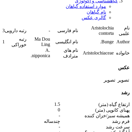
گیاهشناسی و اکولوژی
موارد استفاده گیاهان
نام گیاهان
گالری عکس
نام
Aristolochia
نام فارسی
-
رتبه دارویی
3
contorta
علمی
Ma Dou
رتبه
Author
Bunge.
نام انگلیسی
1
Ling
خوراکی
نام های
A.
خانواده
Aristolochiaceae
nipponica.
مترادف
عکس
رشد
1.5
ارتفاع گیاه (متر)
0
پهنای کانوپی (متر)
-
همیشه سبز/خزان کننده
فرم رشد
چندساله
-
سرعت رشد