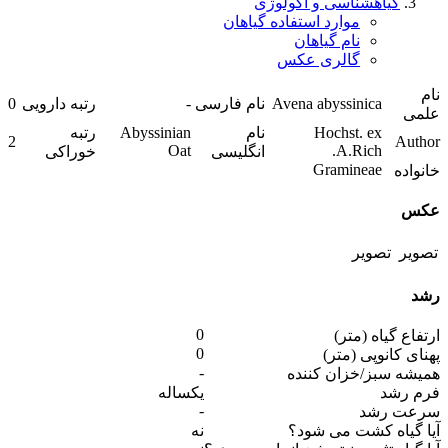
گیاهشناسی و اکولوژی
موارد استفاده گیاهان
نام گیاهان
گالری عکس
نام
Avena abyssinica
نام فارسی
-
رتبه دارویی
0
علمی
Hochst. ex
نام
Abyssinian
رتبه
2
Author
Oat
A.Rich.
انگلیسی
خوراکی
Gramineae
خانواده
عکس
رشد
0
ارتفاع گیاه (متر)
0
پهنای کانوپی (متر)
-
همیشه سبز/خزان کننده
فرم رشد
یکساله
-
سرعت رشد
آیا گیاه کشت می شود؟
نه