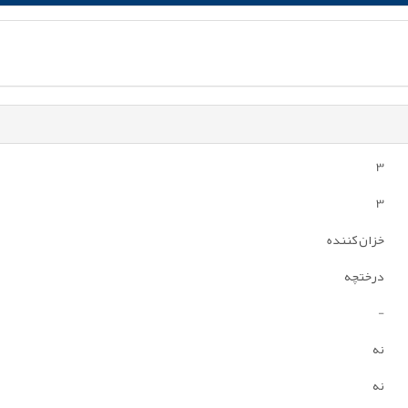
3
3
خزان کننده
درختچه
-
نه
نه