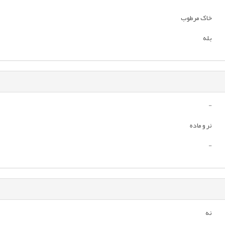
خاک مرطوب
بله
-
نر و ماده
-
نه