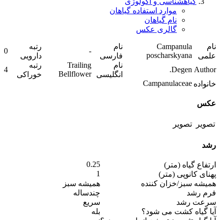
گیاهشناسی و اکولوژی
موارد استفاده گیاهان
نام گیاهان
گالری عکس
نام
Campanula
نام
رتبه
0
-
poscharskyana
علمی
فارسی
دارویی
نام
Trailing
رتبه
4
Degen.
Author
Bellflower
انگلیسی
خوراکی
Campanulaceae
خانواده
عکس
رشد
0.25
ارتفاع گیاه (متر)
1
پهنای کانوپی (متر)
همیشه سبز/خزان کننده
همیشه سبز
فرم رشد
چندساله
سرعت رشد
سریع
آیا گیاه کشت می شود؟
بله