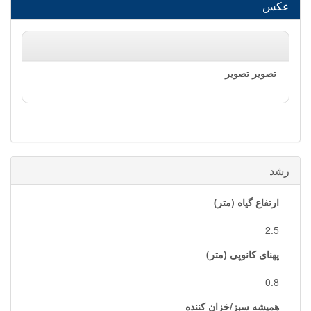
عکس
رشد
ارتفاع گیاه (متر)
2.5
پهنای کانوپی (متر)
0.8
همیشه سبز/خزان کننده