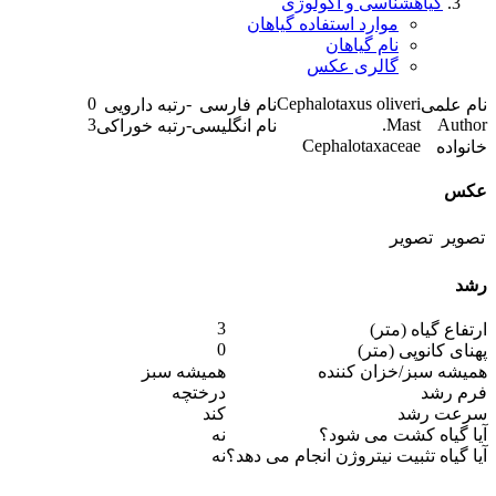
گیاهشناسی و اکولوژی
موارد استفاده گیاهان
نام گیاهان
گالری عکس
0
-
Cephalotaxus oliveri
نام علمی
نام فارسی
رتبه دارویی
3
-
Mast.
Author
نام انگلیسی
رتبه خوراکی
Cephalotaxaceae
خانواده
عکس
رشد
3
ارتفاع گیاه (متر)
0
پهنای کانوپی (متر)
همیشه سبز/خزان کننده
همیشه سبز
فرم رشد
درختچه
سرعت رشد
کند
آیا گیاه کشت می شود؟
نه
آیا گیاه تثبیت نیتروژن انجام می دهد؟
نه