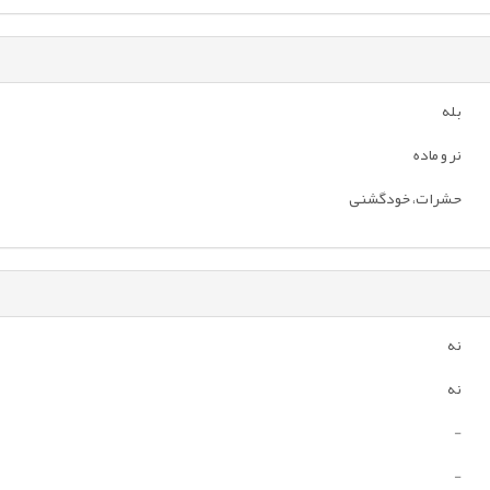
بله
نر و ماده
حشرات، خودگشنی
نه
نه
-
-