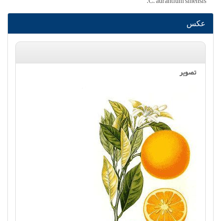
C. aurantium sinensis.
عکس