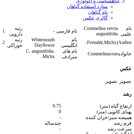
گیاهشناسی و اکولوژی
موارد استفاده گیاهان
نام گیاهان
گالری عکس
نام
Commelina erecta
رتبه
نام فارسی
-
1
angustifolia
علمی
دارویی
نام
Whitemouth
رتبه
2
(Michx.)Fernald.
Author
Dayflower
انگلیسی
خوراکی
نام های
C. angustifolia.
خانواده
Commelinaceae
Michx.
مترادف
عکس
رشد
0.75
ارتفاع گیاه (متر)
0
پهنای کانوپی (متر)
-
همیشه سبز/خزان کننده
فرم رشد
چندساله
-
سرعت رشد