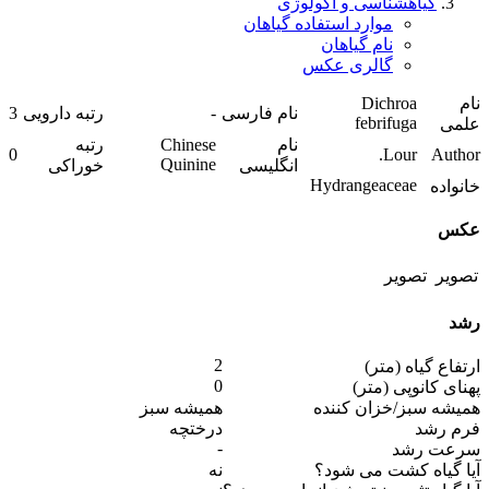
گیاهشناسی و اکولوژی
موارد استفاده گیاهان
نام گیاهان
گالری عکس
نام
Dichroa
نام فارسی
-
رتبه دارویی
3
febrifuga
علمی
نام
Chinese
رتبه
0
Lour.
Author
Quinine
انگلیسی
خوراکی
Hydrangeaceae
خانواده
عکس
رشد
2
ارتفاع گیاه (متر)
0
پهنای کانوپی (متر)
همیشه سبز/خزان کننده
همیشه سبز
فرم رشد
درختچه
-
سرعت رشد
آیا گیاه کشت می شود؟
نه