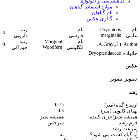
گیاهشناسی و اکولوژی
موارد استفاده گیاهان
نام گیاهان
گالری عکس
نام
Dryopteris
نام
رتبه
4
-
marginalis
علمی
فارسی
دارویی
نام
Marginal
رتبه
0
(L.)A.Gray.
Author
Woodfern
انگلیسی
خوراکی
Dryopteridaceae
خانواده
عکس
رشد
0.75
ارتفاع گیاه (متر)
0.3
پهنای کانوپی (متر)
همیشه سبز/خزان کننده
همیشه سبز
فرم رشد
سرخس
-
سرعت رشد
آیا گیاه کشت می شود؟
نه