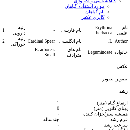
گیاهشناسی و اکولوژی
موارد استفاده گیاهان
نام گیاهان
گالری عکس
نام
Erythrina
رتبه
نام فارسی
-
1
herbacea
علمی
دارویی
رتبه
Author
L.
نام انگلیسی
Cardinal Spear
2
خوراکی
نام های
E. arborea.
خانواده
Leguminosae
Small.
مترادف
عکس
رشد
1
ارتفاع گیاه (متر)
0
پهنای کانوپی (متر)
-
همیشه سبز/خزان کننده
فرم رشد
چندساله
-
سرعت رشد