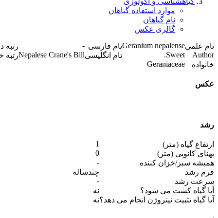
گیاهشناسی و اکولوژی
موارد استفاده گیاهان
نام گیاهان
گالری عکس
-
Geranium nepalense
نام علمی
نام فارسی
رتبه د
Nepalese Crane's Bill
Sweet.
Author
نام انگلیسی
رتبه خ
Geraniaceae
خانواده
عکس
رشد
1
ارتفاع گیاه (متر)
0
پهنای کانوپی (متر)
-
همیشه سبز/خزان کننده
فرم رشد
چندساله
-
سرعت رشد
آیا گیاه کشت می شود؟
نه
آیا گیاه تثبیت نیتروژن انجام می دهد؟
نه