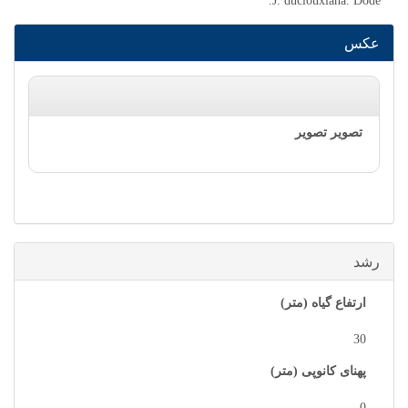
J. duclouxiana. Dode.
عکس
رشد
ارتفاع گیاه (متر)
30
پهنای کانوپی (متر)
0