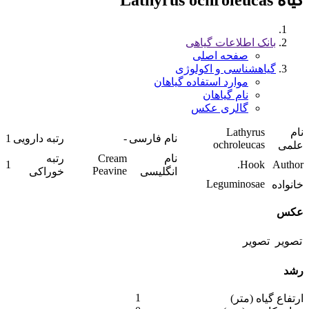
بانک اطلاعات گیاهی
صفحه اصلی
گیاهشناسی و اکولوژی
موارد استفاده گیاهان
نام گیاهان
گالری عکس
نام
Lathyrus
نام فارسی
-
رتبه دارویی
1
ochroleucas
علمی
نام
Cream
رتبه
1
Hook.
Author
Peavine
انگلیسی
خوراکی
Leguminosae
خانواده
عکس
رشد
1
ارتفاع گیاه (متر)