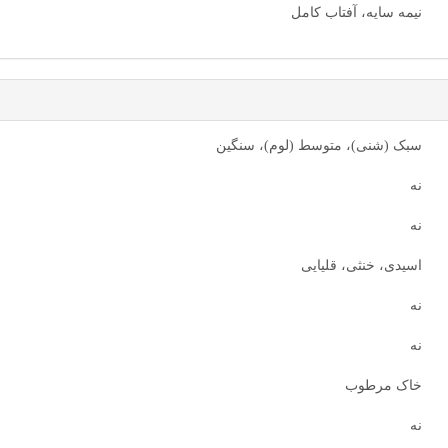
نیمه سایه، آفتاب کامل
سبک (شنی)، متوسط (لوم)، سنگین
نه
نه
اسیدی، خنثی، قلیایی
نه
نه
خاک مرطوب
نه