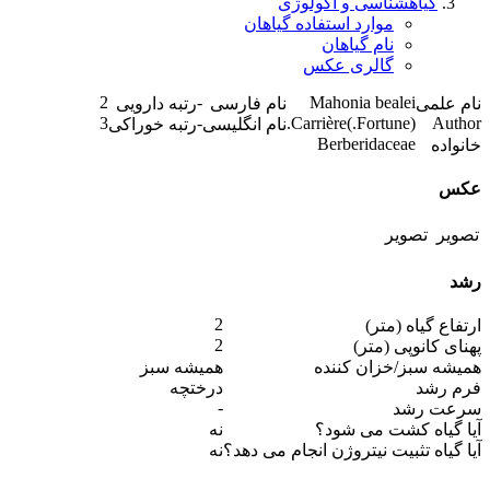
گیاهشناسی و اکولوژی
موارد استفاده گیاهان
نام گیاهان
گالری عکس
2
-
Mahonia bealei
نام علمی
نام فارسی
رتبه دارویی
3
-
(Fortune.)Carrière.
Author
نام انگلیسی
رتبه خوراکی
Berberidaceae
خانواده
عکس
رشد
2
ارتفاع گیاه (متر)
2
پهنای کانوپی (متر)
همیشه سبز/خزان کننده
همیشه سبز
فرم رشد
درختچه
-
سرعت رشد
آیا گیاه کشت می شود؟
نه
آیا گیاه تثبیت نیتروژن انجام می دهد؟
نه