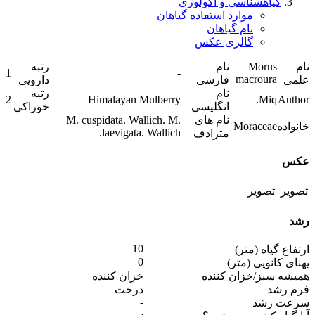
گیاهشناسی و اکولوژی
موارد استفاده گیاهان
نام گیاهان
گالری عکس
نام
Morus
نام
رتبه
1
-
macroura
علمی
فارسی
دارویی
نام
رتبه
2
Himalayan Mulberry
Miq.
Author
انگلیسی
خوراکی
نام های
M. cuspidata. Wallich. M.
خانواده
Moraceae
laevigata. Wallich.
مترادف
عکس
رشد
10
ارتفاع گیاه (متر)
0
پهنای کانوپی (متر)
همیشه سبز/خزان کننده
خزان کننده
فرم رشد
درخت
-
سرعت رشد