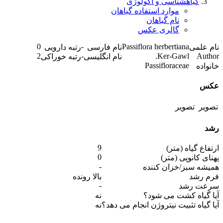
گیاهشناسی و اکولوژی
موارد استفاده گیاهان
نام گیاهان
گالری عکس
0
-
Passiflora herbertiana
نام علمی
نام فارسی
رتبه دارویی
2
-
Ker-Gawl.
Author
نام انگلیسی
رتبه خوراکی
Passifloraceae
خانواده
عکس
رشد
9
ارتفاع گیاه (متر)
0
پهنای کانوپی (متر)
-
همیشه سبز/خزان کننده
فرم رشد
بالا رونده
-
سرعت رشد
آیا گیاه کشت می شود؟
نه
آیا گیاه تثبیت نیتروژن انجام می دهد؟
نه