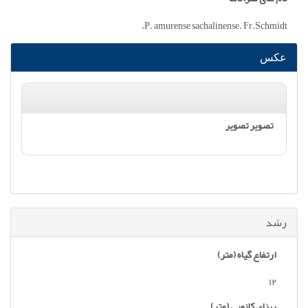
P. amurense sachalinense. Fr.Schmidt.
عکس
رشد
ارتفاع گیاه (متر)
12
پهنای کانوپی (متر)