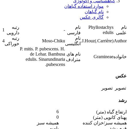
گیاهشناسی و اکولوژی
موارد استفاده گیاهان
نام گیاهان
گالری عکس
نام
Phyllostachys
نام
رتبه
1
-
edulis
علمی
فارسی
دارویی
نام
رتبه
4
Moso-Chiku
(Carrière.)J.Houz.
Author
انگلیسی
خوراکی
P. mitis. P. pubescens. H.
نام های
de Lehar. Bambusa
خانواده
Gramineae
edulis. Sinarundinaria
مترادف
pubescens.
عکس
رشد
6
ارتفاع گیاه (متر)
0
پهنای کانوپی (متر)
همیشه سبز/خزان کننده
همیشه سبز
فرم رشد
بامبو