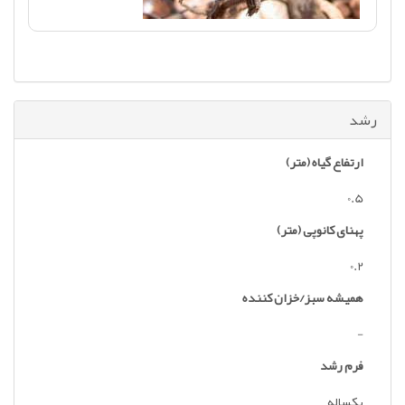
رشد
ارتفاع گیاه (متر)
0.5
پهنای کانوپی (متر)
0.2
همیشه سبز/خزان کننده
-
فرم رشد
یکساله