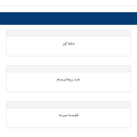
خلط آور
ضد روماتیسم
قفسه سینه