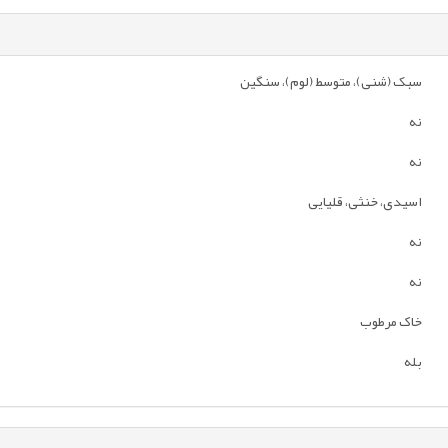
سبک (شنی)، متوسط (لوم)، سنگین
نه
نه
اسیدی، خنثی، قلیایی
نه
نه
خاک مرطوب
بله