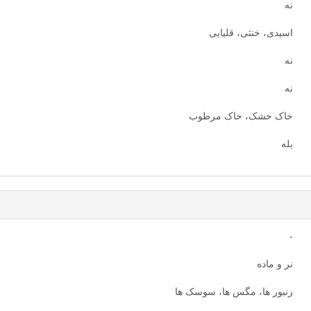
نه
اسیدی، خنثی، قلیایی
نه
نه
خاک خشک، خاک مرطوب
بله
-
نر و ماده
زنبور ها، مگس ها، سوسک ها