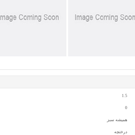
1.5
0
همیشه سبز
درختچه