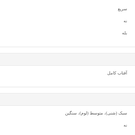
سریع
نه
بله
آفتاب کامل
سبک (شنی)، متوسط (لوم)، سنگین
نه