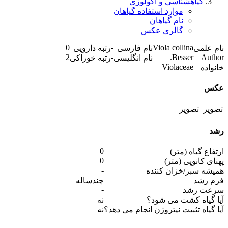
گیاهشناسی و اکولوژی
موارد استفاده گیاهان
نام گیاهان
گالری عکس
0
-
Viola collina
نام علمی
نام فارسی
رتبه دارویی
2
-
Besser.
Author
نام انگلیسی
رتبه خوراکی
Violaceae
خانواده
عکس
رشد
0
ارتفاع گیاه (متر)
0
پهنای کانوپی (متر)
-
همیشه سبز/خزان کننده
فرم رشد
چندساله
-
سرعت رشد
آیا گیاه کشت می شود؟
نه
آیا گیاه تثبیت نیتروژن انجام می دهد؟
نه