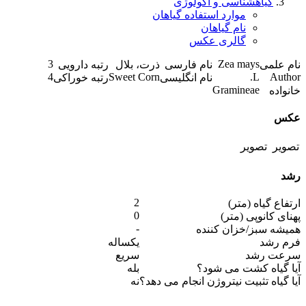
گیاهشناسی و اکولوژی
موارد استفاده گیاهان
نام گیاهان
گالری عکس
3
Zea mays
نام علمی
نام فارسی
ذرت، بلال
رتبه دارویی
4
Sweet Corn
L.
Author
نام انگلیسی
رتبه خوراکی
Gramineae
خانواده
عکس
رشد
2
ارتفاع گیاه (متر)
0
پهنای کانوپی (متر)
-
همیشه سبز/خزان کننده
فرم رشد
یکساله
سرعت رشد
سریع
آیا گیاه کشت می شود؟
بله
آیا گیاه تثبیت نیتروژن انجام می دهد؟
نه