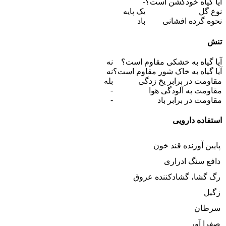
-
آیا گیاه خودگشن است؟
نوع گل
یک پایه
نحوه گرده افشانی
باد
تنش
آیا گیاه به خشکی مقاوم است؟
نه
آیا گیاه به خاک شور مقاوم است؟
نه
مقاومت در برابر یخ زدگی
بله
-
مقاومت به آلودگی هوا
-
مقاومت در برابر باد
استفاده دارویی
پایین آورنده قند خون
دافع سنگ ادراری
رگ گشا، گشادکننده عروق
زگیل
سرطان
صفرا آور