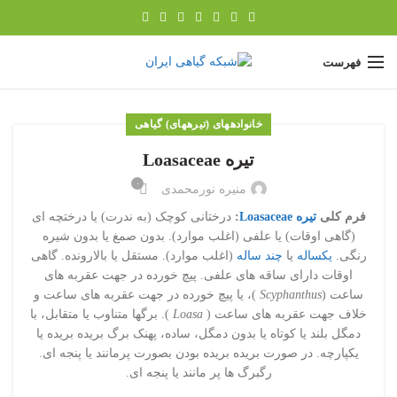
فهرست
خانواده‎های (تیره‎های) گیاهی
تیره Loasaceae
۰
منیره نورمحمدی
فرم کلی
تیره Loasaceae
:
درختانی کوچک (به ندرت) یا درختچه ای
(گاهی اوقات) یا علفی (اغلب موارد). بدون صمغ یا بدون شیره
رنگی.
یکساله
یا
چند ساله
(اغلب موارد). مستقل یا بالارونده. گاهی
اوقات دارای ساقه های علفی. پیچ خورده در جهت عقربه های
ساعت (
Scyphanthus
)، یا پیچ خورده در جهت عقربه های ساعت و
خلاف جهت عقربه های ساعت (
Loasa
). برگها متناوب یا متقابل، با
دمگل بلند یا کوتاه یا بدون دمگل، ساده، پهنک برگ بریده بریده یا
یکپارچه. در صورت بریده بریده بودن بصورت پرمانند یا پنجه ای.
رگبرگ ها پر مانند یا پنجه ای.