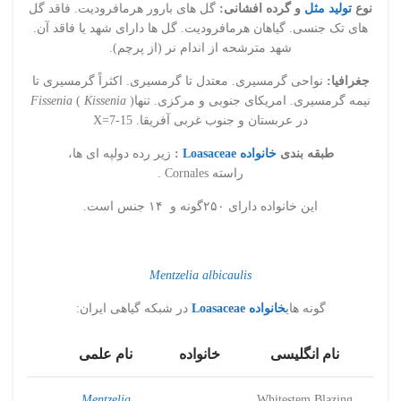
نوع
تولید مثل
و گرده افشانی:
گل های بارور هرمافرودیت. فاقد گل
های تک جنسی. گیاهان هرمافرودیت. گل ها دارای شهد یا فاقد آن.
شهد مترشحه از اندام نر (از پرچم).
جغرافیا:
نواحی گرمسیری. معتدل تا گرمسیری. اکثراً گرمسیری تا
نیمه گرمسیری. امریکای جنوبی و مرکزی. تنها
)
Kissenia
(
Fissenia
در عربستان و جنوب غربی آفریقا. X=7-15
طبقه بندی
خانواده Loasaceae
:
زیر رده دولپه ای ها،
راسته Cornales .
این خانواده دارای ۲۵۰گونه و ۱۴ جنس است.
Mentzelia albicaulis
گونه های
خانواده Loasaceae
در شبکه گیاهی ایران:
نام انگلیسی
خانواده
نام علمی
Mentzelia
Whitestem Blazing