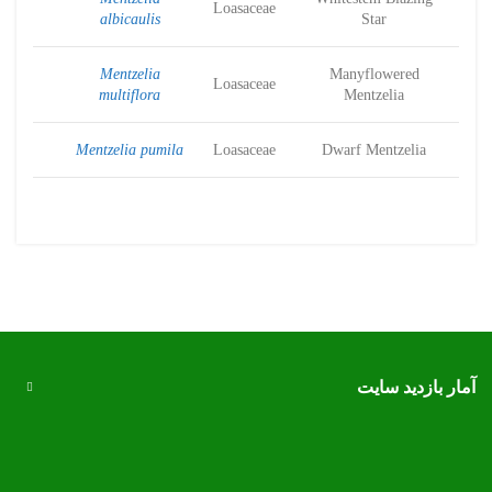
Loasaceae
albicaulis
Star
Mentzelia
Manyflowered
Loasaceae
multiflora
Mentzelia
Mentzelia pumila
Loasaceae
Dwarf Mentzelia
آمار بازدید سایت