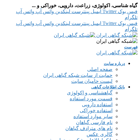
گیاه شناسی، اکولوژی، زراعت، دارویی، خوراکی و ...
فیس بوک
Twitter
ایمیل
پینترست
لینکدین
واتس آپ
واتس آپ
تلگرام
فیس بوک
Twitter
ایمیل
پینترست
لینکدین
واتس آپ
واتس آپ
تلگرام
فهرست
درباره سایت
صفحه اصلی
حمایت از سایت شبکه گیاهی ایران
لیست حامیان سایت
بانک اطلاعات گیاهی
گیاهشناسی و اکولوژی
قسمت مورد استفاده
استفاده دارویی
استفاده خوراکی
سایر موارد استفاده
نام فارسی گیاهان
نام های مترادف گیاهان
گالری عکس