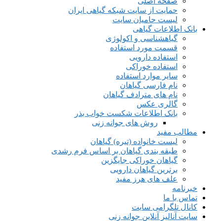
صفحه اصلی
حمایت از سایت شبکه گیاهی ایران
لیست حامیان سایت
بانک اطلاعات گیاهی
گیاهشناسی و اکولوژی
قسمت مورد استفاده
استفاده دارویی
استفاده خوراکی
سایر موارد استفاده
نام فارسی گیاهان
نام های مترادف گیاهان
گالری عکس
بانک اطلاعات شکست خواب بذر
روش های جوانه زنی
مطالب مفید
لیست خانواده (تیره) گیاهان
طبقه بندی گیاهان بر اساس فرم رشدی
گیاهان خوراکی جایگزین
برترین گیاهان دارویی
علف های هرز مفید
خبرنامه
تماس با ما
کانال تلگرامی سایت
سایت آنالیز آنلاین جوانه زنی