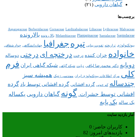
گیاهان دارویی
(۲۱)
برچسب‌ها
Asparagaceae
Berberidaceae
Cornaceae
Lardizabalaceae
Liliaceae
Lythraceae
Malvaceae
بالارونده
Sapindaceae
Plantaginaceae
بالا رونده
Melanthiaceae
Santalaceae
تیره
جغرافیا
بیوتکنولوژی
تراریخته
تقویت بینایی
جهاددانشگاهی
جواد شقاقی
خانواده
درختچه ای
درختی
خزان کننده
دوساله
درخت
فرم
دوپایه
شبکه گیاهی ایران
دکتر محمدرضا لبافی
دیابت
شبکه گیاهی
کلی
همیشه سبز
مرکز اطلاعات بیوتکنولوژی ایران
مهندسی ژنتیک
چندساله
گرده
گرده افشانی توسط باد
گرده افشانی
کم خونی
گونه
افشانی توسط حشرات.
گیاهان دارویی
یکساله
یک پایه
یک ساله
آمار بازدید سایت
کاربران حاضر:
0
بازدیدهای امروز:
82