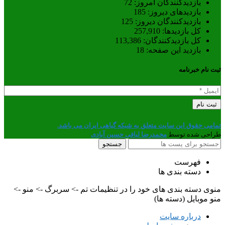
بازدیدکنندگان امروز:
72
بازدیدهای دیروز:
185
بازدیدکنندگان دیروز:
125
کل بازدیدها:
257,910
کل بازدیدکنند‌گان:
113,386
بازدید این صفحه:
18
ثبت نام خبرنامه
تمامی حقوق این سایت متعلق به شبکه گیاهی ایران می باشد.
طراحی شده توسط
محمدرضا لبافی حسین آبادی
جستجو
فهرست
دسته بندی ها
منوی دسته بندی های خود را در تنظیمات تم -> سربرگ -> منو ->
منو موبایل (دسته ها)
درباره سایت