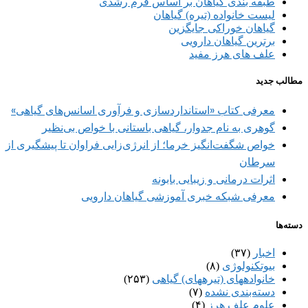
طبقه بندی گیاهان بر اساس فرم رشدی
لیست خانواده (تیره) گیاهان
گیاهان خوراکی جایگزین
برترین گیاهان دارویی
علف های هرز مفید
مطالب جدید
معرفی کتاب «استانداردسازی و فرآوری اسانس‌های گیاهی»
گوهری به نام جدوار، گیاهی باستانی با خواص بی‌نظیر
خواص شگفت‌انگیز خرما؛ از انرژی‌زایی فراوان تا پیشگیری از
سرطان
اثرات درمانی و زیبایی بابونه
معرفی شبکه خبری آموزشی گیاهان دارویی
دسته‌ها
اخبار
(۳۷)
بیوتکنولوژی
(۸)
خانواده‎های (تیره‎های) گیاهی
(۲۵۳)
دسته‌بندی نشده
(۷)
علوم علف هرز
(۴)