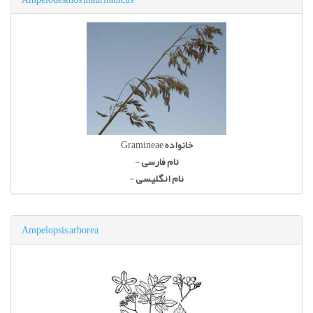
Gramineae
خانواده
-
نام فارسی
-
نام انگلیسی
Ampelopsis arborea