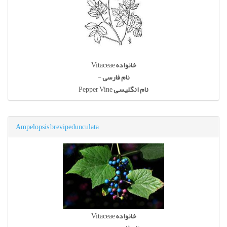
Vitaceae
خانواده
-
نام فارسی
Pepper Vine
نام انگلیسی
Ampelopsis brevipedunculata
Vitaceae
خانواده