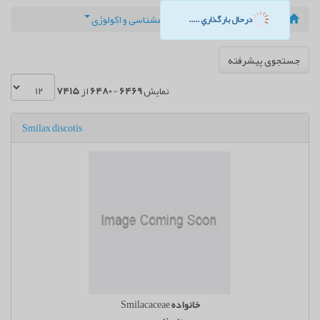
بانک اطلاعات گیاهی
گیاهشناسی و اکولوژی
درحال بارگذاري .....
جستجوی پیشرفته
نمایش
6469
-
6480
از
7415
Smilax discotis
خانواده
Smilacaceae