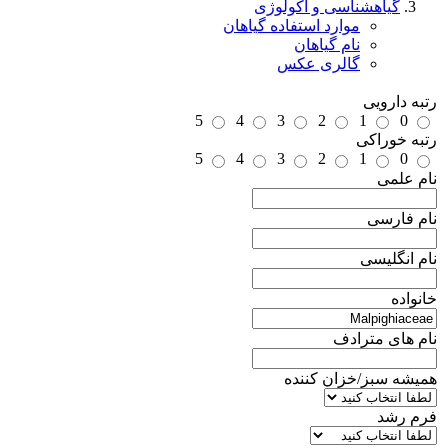
گیاهشناسی و اکولوژی
موارد استفاده گیاهان
نام گیاهان
گالری عکس
رتبه دارویی
5
4
3
2
1
0
رتبه خوراکی
5
4
3
2
1
0
نام علمی
نام فارسی
نام انگلیسی
خانواده
نام های مترادف
همیشه سبز/خزان کننده
فرم رشد