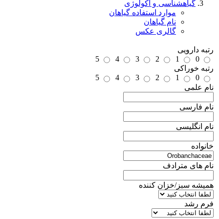
گیاهشناسی و اکولوژی
موارد استفاده گیاهان
نام گیاهان
گالری عکس
رتبه دارویی
5
4
3
2
1
0
رتبه خوراکی
5
4
3
2
1
0
نام علمی
نام فارسی
نام انگلیسی
خانواده
نام های مترادف
همیشه سبز/خزان کننده
فرم رشد