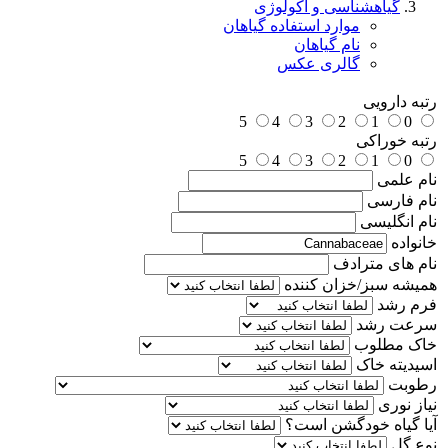
گیاهشناسی و اکولوژی
موارد استفاده گیاهان
نام گیاهان
گالری عکس
رتبه دارویی
5
4
3
2
1
0
رتبه خوراکی
5
4
3
2
1
0
نام علمی
نام فارسی
نام انگلیسی
خانواده
نام های مترادف
همیشه سبز/خزان کننده
فرم رشد
سرعت رشد
خاک مطلوب
اسیدیته خاک
رطوبت
نیاز نوری
آیا گیاه خودگشن است؟
نوع گل