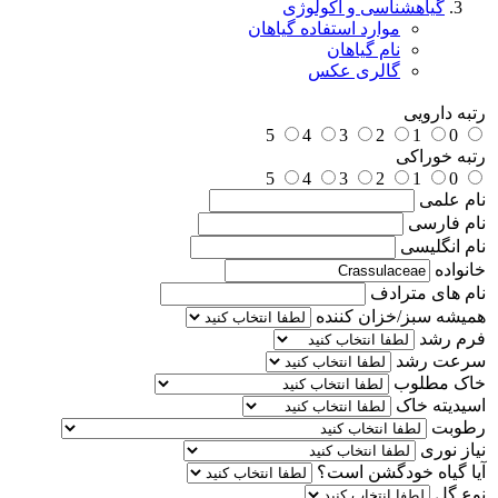
گیاهشناسی و اکولوژی
موارد استفاده گیاهان
نام گیاهان
گالری عکس
رتبه دارویی
5
4
3
2
1
0
رتبه خوراکی
5
4
3
2
1
0
نام علمی
نام فارسی
نام انگلیسی
خانواده
نام های مترادف
همیشه سبز/خزان کننده
فرم رشد
سرعت رشد
خاک مطلوب
اسیدیته خاک
رطوبت
نیاز نوری
آیا گیاه خودگشن است؟
نوع گل