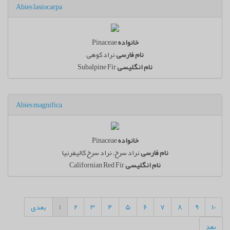
Abies lasiocarpa
خانواده
Pinaceae
نام فارسی
نراد کوهی
نام انگلیسی
Subalpine Fir
Abies magnifica
خانواده
Pinaceae
نام فارسی
نراد سرخ، نراد سرخ کالیفرنیا
نام انگلیسی
Californian Red Fir
10
9
8
7
6
5
4
3
2
1
بعدی
بعد