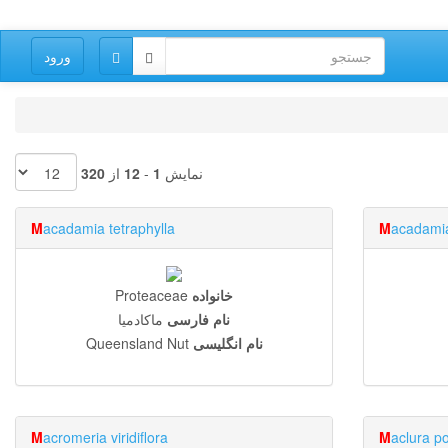
ورود
نمایش
1
-
12
از
320
M
acadamia tetraphylla
M
acadamia 
خانواده
Proteaceae
نام فارسی
ماکادمیا
نام انگلیسی
Queensland Nut
M
acromeria viridiflora
M
aclura p