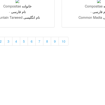
ه
Compositae
خانواده
Compositae
م فارسی
-
نام فارسی
-
ی
Common Madia
نام انگلیسی
untain Tarweed
2
3
4
5
6
7
8
9
10