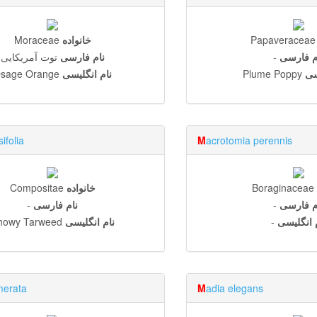
Papaveraceae
خانواده
Moraceae
م فارسی
-
نام فارسی
توت آمریکایی
سی
Plume Poppy
نام انگلیسی
sage Orange
ifolia
M
acrotomia perennis
Boraginaceae
خانواده
Compositae
م فارسی
-
نام فارسی
-
 انگلیسی
-
نام انگلیسی
howy Tarweed
merata
M
adia elegans