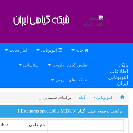
خانه
اتنوبوتانی
آمار سایت
بانک
اطلس گیاهان دارویی
شناسایی
اطلاعات
اتنوبوتانی
شرکت های دارویی
ایران
اتنوبوتانی
گیاه
ترکیبات شیمیایی [
]
گیاه [Eremurus spectabilis M.Bieb.]
برگشت به صفجه اصلی
نام علمی
thor