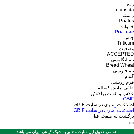
رده
Liliopsida
راسته
Poales
خانواده
Poaceae
جنس
Triticum
وضعیت
ACCEPTED
نام انگلیسی
Bread Wheat
نام فارسی
گندم
فرم رویشی
علفی مانند,یکساله
عکس و نقشه پراکنش
GBIF
اطلاعات آماری در سایت GBIF
اطلاعات آماری در سایت GBIF
برگشت به صفحه قبل
تمامی حقوق این سایت متعلق به شبکه گیاهی ایران می باشد