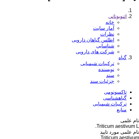
اتنوبوتانی
خانه
آمار سایت
نظرات
اطلس گیاهان دارویی
شناسایی
شرکت های دارویی
گیاه
ترکیبات شیمیایی
نویسنده
سند
جزئیات سند
تاکسونومی
گیاهشناسی
ترکیبات شیمیایی
منابع
نام علمی
Triticum aestivum L.
نام علمی مورد تایید
Triticum aestivum