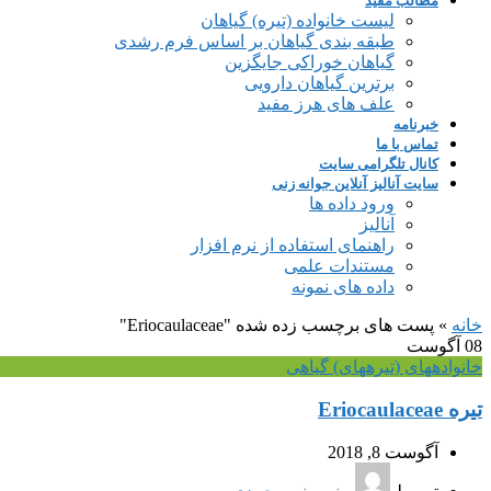
مطالب مفید
لیست خانواده (تیره) گیاهان
طبقه بندی گیاهان بر اساس فرم رشدی
گیاهان خوراکی جایگزین
برترین گیاهان دارویی
علف های هرز مفید
خبرنامه
تماس با ما
کانال تلگرامی سایت
سایت آنالیز آنلاین جوانه زنی
ورود داده ها
آنالیز
راهنمای استفاده از نرم افزار
مستندات علمی
داده های نمونه
خانه
»
پست های برچسب زده شده "Eriocaulaceae"
08
آگوست
خانواده‎های (تیره‎های) گیاهی
تیره Eriocaulaceae
آگوست 8, 2018