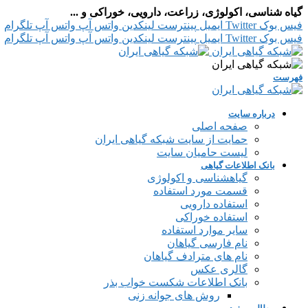
گیاه شناسی، اکولوژی، زراعت، دارویی، خوراکی و ...
فیس بوک
Twitter
ایمیل
پینترست
لینکدین
واتس آپ
واتس آپ
تلگرام
فیس بوک
Twitter
ایمیل
پینترست
لینکدین
واتس آپ
واتس آپ
تلگرام
فهرست
درباره سایت
صفحه اصلی
حمایت از سایت شبکه گیاهی ایران
لیست حامیان سایت
بانک اطلاعات گیاهی
گیاهشناسی و اکولوژی
قسمت مورد استفاده
استفاده دارویی
استفاده خوراکی
سایر موارد استفاده
نام فارسی گیاهان
نام های مترادف گیاهان
گالری عکس
بانک اطلاعات شکست خواب بذر
روش های جوانه زنی