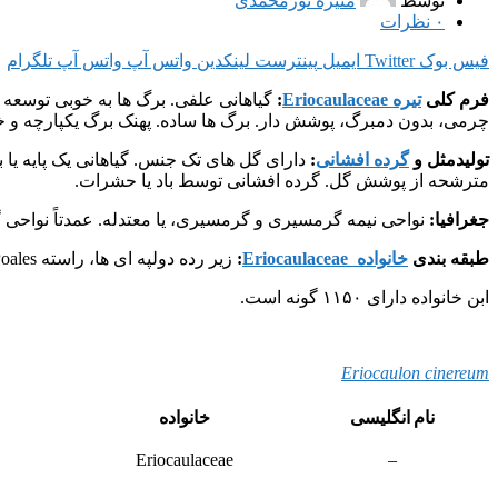
توسط
منیره نورمحمدی
۰
نظرات
فیس بوک
Twitter
ایمیل
پینترست
لینکدین
واتس آپ
واتس آپ
تلگرام
فرم کلی
تیره Eriocaulaceae
:
گیاهانی علفی. برگ ها به خوبی توسعه یا
چرمی، بدون دمبرگ، پوشش دار. برگ ها ساده. پهنک برگ یکپارچه و خطی
تولیدمثل و
گرده افشانی
:
دارای گل های تک جنس. گیاهانی یک پایه یا 
مترشحه از پوشش گل. گرده افشانی توسط باد یا حشرات.
جغرافیا:
نواحی نیمه گرمسیری و گرمسیری، یا معتدله. عمدتاً نواحی گرمسی
طبقه بندی
خانواده Eriocaulaceae
:
زیر رده دولپه ای ها، راسته Poales .
ابن خانواده دارای ۱۱۵۰ گونه است.
Eriocaulon cinereum
نام انگلیسی
خانواده
Eriocaulaceae
–