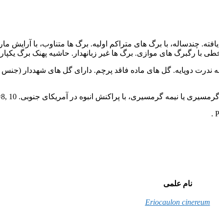
فته. چندساله، با برگ های متراکم اولیه. برگ ها متناوب، با آرایش مارپی
 با رگبرگ های موازی. برگ ها غیر زبانه­دار. حاشیه پهنک برگ یکپار
به ندرت دوپایه. گل های ماده فاقد پرچم. دارای گل های شهددار (جنس
ری یا نیمه گرمسیری، با پراکنش انبوه در آمریکای جنوبی. X=8, 10 .
نام علمی
Eriocaulon cinereum