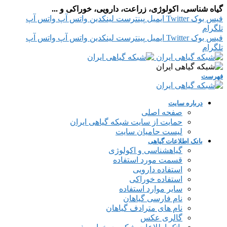
گیاه شناسی، اکولوژی، زراعت، دارویی، خوراکی و ...
فیس بوک
Twitter
ایمیل
پینترست
لینکدین
واتس آپ
واتس آپ
تلگرام
فیس بوک
Twitter
ایمیل
پینترست
لینکدین
واتس آپ
واتس آپ
تلگرام
فهرست
درباره سایت
صفحه اصلی
حمایت از سایت شبکه گیاهی ایران
لیست حامیان سایت
بانک اطلاعات گیاهی
گیاهشناسی و اکولوژی
قسمت مورد استفاده
استفاده دارویی
استفاده خوراکی
سایر موارد استفاده
نام فارسی گیاهان
نام های مترادف گیاهان
گالری عکس