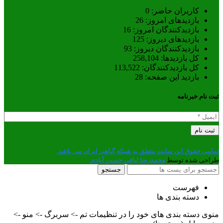
کاربران حاضر:
0
بازدیدهای امروز:
26
بازدیدکنندگان امروز:
16
بازدیدهای دیروز:
125
بازدیدکنندگان دیروز:
93
کل بازدیدها:
258,104
کل بازدیدکنند‌گان:
113,522
بازدید این صفحه:
28
ثبت نام خبرنامه
تمامی حقوق این سایت متعلق به شبکه گیاهی ایران می باشد.
طراحی شده توسط
محمدرضا لبافی حسین آبادی
جستجو
فهرست
دسته بندی ها
منوی دسته بندی های خود را در تنظیمات تم -> سربرگ -> منو ->