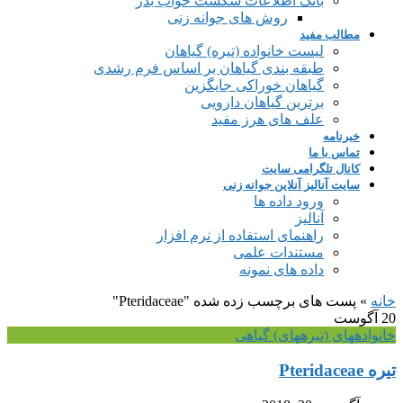
بانک اطلاعات شکست خواب بذر
روش های جوانه زنی
مطالب مفید
لیست خانواده (تیره) گیاهان
طبقه بندی گیاهان بر اساس فرم رشدی
گیاهان خوراکی جایگزین
برترین گیاهان دارویی
علف های هرز مفید
خبرنامه
تماس با ما
کانال تلگرامی سایت
سایت آنالیز آنلاین جوانه زنی
ورود داده ها
آنالیز
راهنمای استفاده از نرم افزار
مستندات علمی
داده های نمونه
خانه
»
پست های برچسب زده شده "Pteridaceae"
20
آگوست
خانواده‎های (تیره‎های) گیاهی
تیره Pteridaceae