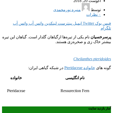
آگوست 20, 2018
توسط
منیره نورمحمدی
۰
نظرات
فیس بوک
Twitter
ایمیل
پینترست
لینکدین
واتس آپ
واتس آپ
تلگرام
پرسرخسیان
نام یکی از تیره‌ها ازگیاهان گلدار است. گیاهان این تیره
بیشتر خاک زی و صخره‌زی هستند.
Cheilanthes pteridoides
گونه های
خانواده Pteridaceae
در شبکه گیاهی ایران:
نام انگلیسی
خانواده
Pteridaceae
Ressurection Fern
آمار بازدید سایت