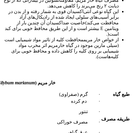
مصرف گیاه خار مریم، مقاومتانسولین در بیمارانی که از نوع
دیابت ۲ رنج می‌برند را کاهش می‌دهد.
این گیاه نوعی آنتی‌اکسیدان قوی به شمار رفته و از بدن در
برابر آسیب‌های سلولی ایجاد شده از رادیکال‌های آزاد
محافظت می‌کند)خاصیت ضداکسیدان آن چندین بار از
ویتامین E بیشتر است و از این طریق محافظ خوبی برای کبد
است(.
از خواص خار مریممحافظت کلیه از تاثیر مواد شیمیایی است
(سیلی مارین موجود در گیاه خارمریم اثر مخرب مواد
شیمیایی بر روی کلیه را کاهش داده و محافظ خوبی برای
کلیه‌هاست).
خار مریم
(
Silybum marianum
طبع گیاه
· گرم (صفراوی)
· دم کرده
· تنتور
طریقه مصرف
· مصرف خوراکی
· عرق گیاهی