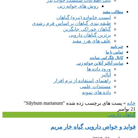
بانک اطلاعات شکست خواب بذر
روش های جوانه زنی
مطالب مفید
لیست خانواده (تیره) گیاهان
طبقه بندی گیاهان بر اساس فرم رشدی
گیاهان خوراکی جایگزین
برترین گیاهان دارویی
علف های هرز مفید
خبرنامه
تماس با ما
کانال تلگرامی سایت
سایت آنالیز آنلاین جوانه زنی
ورود داده ها
آنالیز
راهنمای استفاده از نرم افزار
مستندات علمی
داده های نمونه
خانه
»
پست های برچسب زده شده "Silybum marianum"
21
نوامبر
گیاهان دارویی
فواید و خواص دارویی گیاه خار مریم