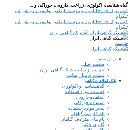
گیاه شناسی، اکولوژی، زراعت، دارویی، خوراکی و ...
فیس بوک
Twitter
ایمیل
پینترست
لینکدین
واتس آپ
واتس آپ
تلگرام
فیس بوک
Twitter
ایمیل
پینترست
لینکدین
واتس آپ
واتس آپ
تلگرام
فهرست
درباره سایت
صفحه اصلی
حمایت از سایت شبکه گیاهی ایران
لیست حامیان سایت
بانک اطلاعات گیاهی
گیاهشناسی و اکولوژی
قسمت مورد استفاده
استفاده دارویی
استفاده خوراکی
سایر موارد استفاده
نام فارسی گیاهان
نام های مترادف گیاهان
گالری عکس