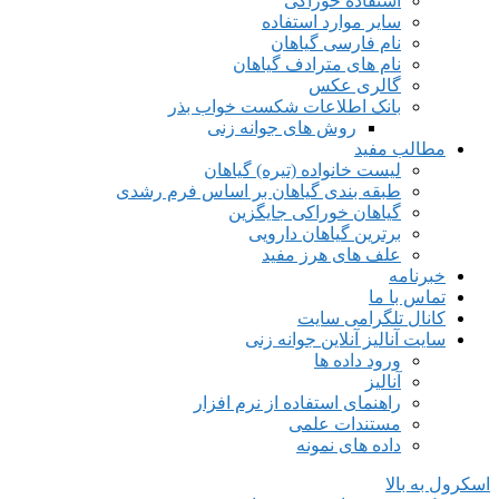
استفاده خوراکی
سایر موارد استفاده
نام فارسی گیاهان
نام های مترادف گیاهان
گالری عکس
بانک اطلاعات شکست خواب بذر
روش های جوانه زنی
مطالب مفید
لیست خانواده (تیره) گیاهان
طبقه بندی گیاهان بر اساس فرم رشدی
گیاهان خوراکی جایگزین
برترین گیاهان دارویی
علف های هرز مفید
خبرنامه
تماس با ما
کانال تلگرامی سایت
سایت آنالیز آنلاین جوانه زنی
ورود داده ها
آنالیز
راهنمای استفاده از نرم افزار
مستندات علمی
داده های نمونه
اسکرول به بالا