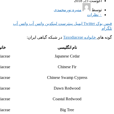
آگوست 25, 2018
توسط
منیره نورمحمدی
۰
نظرات
فیس بوک
Twitter
ایمیل
پینترست
لینکدین
واتس آپ
واتس آپ
تلگرام
گونه های
خانواده Taxodiaceae
در شبکه گیاهی ایران:
نام انگلیسی
خانو
iaceae
Japanese Cedar
iaceae
Chinese Fir
iaceae
Chinese Swamp Cypress
iaceae
Dawn Redwood
iaceae
Coastal Redwood
iaceae
Big Tree