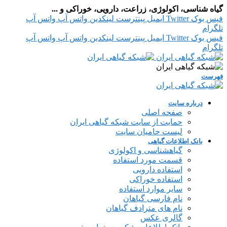
گیاه شناسی، اکولوژی، زراعت، دارویی، خوراکی و ...
فیس بوک
Twitter
ایمیل
پینترست
لینکدین
واتس آپ
واتس آپ
تلگرام
فیس بوک
Twitter
ایمیل
پینترست
لینکدین
واتس آپ
واتس آپ
تلگرام
فهرست
درباره سایت
صفحه اصلی
حمایت از سایت شبکه گیاهی ایران
لیست حامیان سایت
بانک اطلاعات گیاهی
گیاهشناسی و اکولوژی
قسمت مورد استفاده
استفاده دارویی
استفاده خوراکی
سایر موارد استفاده
نام فارسی گیاهان
نام های مترادف گیاهان
گالری عکس