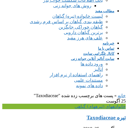
بانک اطلاعات شکست خواب بذر
روش های جوانه زنی
مطالب مفید
لیست خانواده (تیره) گیاهان
طبقه بندی گیاهان بر اساس فرم رشدی
گیاهان خوراکی جایگزین
برترین گیاهان دارویی
علف های هرز مفید
خبرنامه
تماس با ما
کانال تلگرامی سایت
سایت آنالیز آنلاین جوانه زنی
ورود داده ها
آنالیز
راهنمای استفاده از نرم افزار
مستندات علمی
داده های نمونه
خانه
»
پست های برچسب زده شده "Taxodiaceae"
25
آگوست
خانواده‎های (تیره‎های) گیاهی
تیره Taxodiaceae