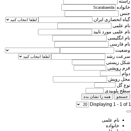
راسته
خانواده
جنس
گیاه انحصاری ایران
نام علمی
نام علمی مورد تایید
نام انگلیسی
نام فارسی
وضعیت
سرعت رشد
شکل زیستی
فرم رویشی
دوام
محل رویش
نوع گل
سطح پلوییدی
جستجو
همه را نشان بده
Displaying 1 - 1 of 1
نام علمی
خانواده