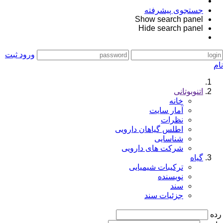
جستجوی پیشرفته
Show search panel
Hide search panel
ورود
ثبت
نام
اتنوبوتانی
خانه
آمار سایت
نظرات
اطلس گیاهان دارویی
شناسایی
شرکت های دارویی
گیاه
ترکیبات شیمیایی
نویسنده
سند
جزئیات سند
رده